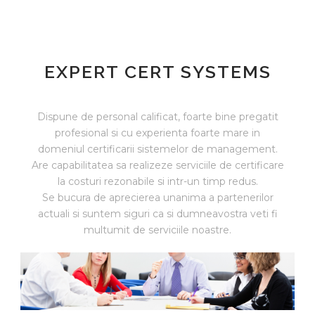
EXPERT CERT SYSTEMS
Dispune de personal calificat, foarte bine pregatit
profesional si cu experienta foarte mare in
domeniul certificarii sistemelor de management.
Are capabilitatea sa realizeze serviciile de certificare
la costuri rezonabile si intr-un timp redus.
Se bucura de aprecierea unanima a partenerilor
actuali si suntem siguri ca si dumneavostra veti fi
multumit de serviciile noastre.