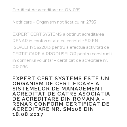
Certificat de acreditare nr. ON 095
Notificare – Organism notificat cu nr. 2793
EXPERT CERT SYSTEMS a obtinut acreditarea
RENAR in conformitate cu cerintele SR EN
ISO/CEI 17065:2013 pentru a efectua activitati de
CERTIFICARE A PRODUSELOR pentru constructii
in domeniul voluntar – certificat de acreditare nr.
PR 096.
EXPERT CERT SYSTEMS ESTE UN
ORGANISM DE CERTIFICARE A
SISTEMELOR DE MANAGEMENT,
ACREDITAT DE CATRE ASOCIATIA
DE ACREDITARE DIN ROMANIA –
RENAR CONFORM CERTIFICAT DE
ACREDITARE NR. SM108 DIN
18.08.2017