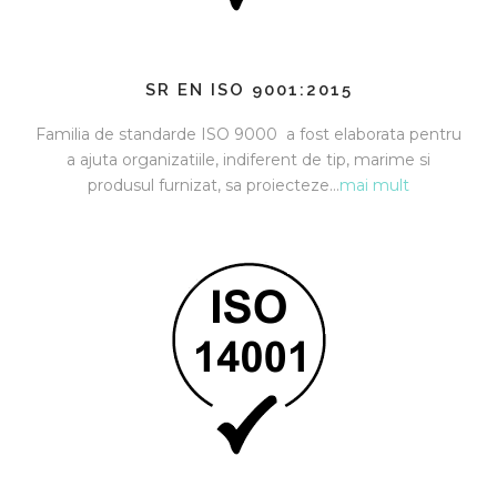
SR EN ISO 9001:2015
Familia de standarde ISO 9000 a fost elaborata pentru
a ajuta organizatiile, indiferent de tip, marime si
produsul furnizat, sa proiecteze…
mai mult